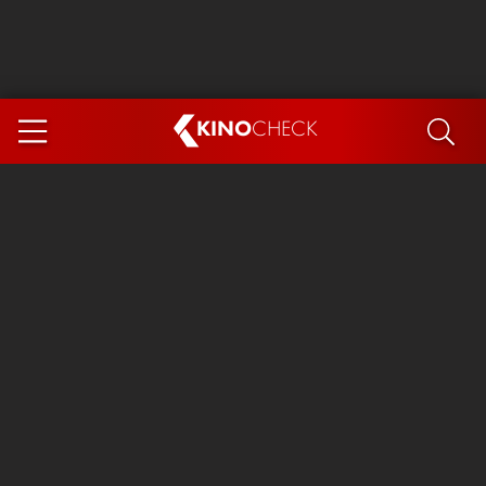
KINO
CHECK
App
DEMNÄCHST IM KINO
Steckerlfischfiasko
Ice Cream Man
Das Ende der Sterne
Exit 8
You, Me & Italy
Marsupilami