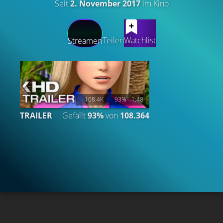
Seit
2. November 2017
im Kino
LATEST CONTENT
Teilen
Watchlist
Streamen
108.4K
93%
1:48
TRAILER
Gefällt
93%
von
108.364