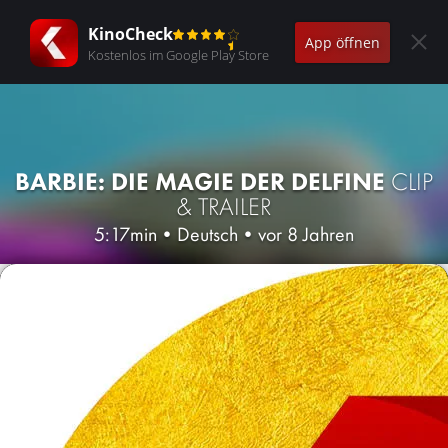
KinoCheck
App öffnen
Kostenlos im Google Play Store
BARBIE: DIE MAGIE DER DELFINE
CLIP
& TRAILER
5:17min
•
Deutsch
•
vor 8 Jahren