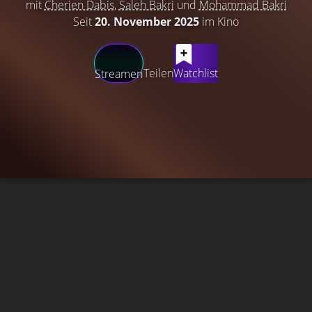
mit
Cherien Dabis
,
Saleh Bakri
und
Mohammad Bakri
Seit
20. November 2025
im Kino
Teilen
Watchlist
Streamen