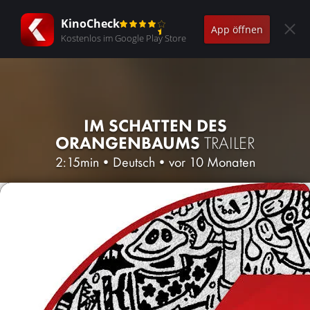
KinoCheck
App öffnen
Kostenlos im Google Play Store
IM SCHATTEN DES
ORANGENBAUMS
TRAILER
2:15min
•
Deutsch
•
vor 10 Monaten