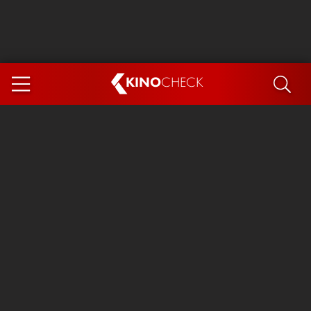
KINO
CHECK
App
DEMNÄCHST IM KINO
Steckerlfischfiasko
Ice Cream Man
Das Ende der Sterne
Exit 8
You, Me & Italy
Marsupilami