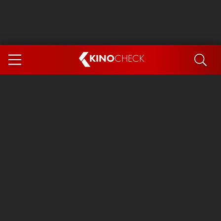
KINO
CHECK
App
DEMNÄCHST IM KINO
Steckerlfischfiasko
Ice Cream Man
Das Ende der Sterne
Exit 8
You, Me & Italy
Marsupilami