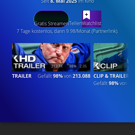
Seit
8. Mai 2025
im Kino
LATEST CONTENT
Teilen
Watchlist
Gratis Streamen
7 Tage kostenlos, dann 9.98/Monat (Partnerlink).
213.1K
98%
2:35
TRAILER
Gefällt
98%
von
213.088
CLIP & TRAILER
Gefällt
98%
von
34