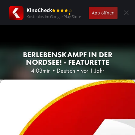
KinoCheck
App öffnen
Kostenlos im Google Play Store
BERLEBENSKAMPF IN DER
NORDSEE! - FEATURETTE
4:03min
•
Deutsch
•
vor 1 Jahr