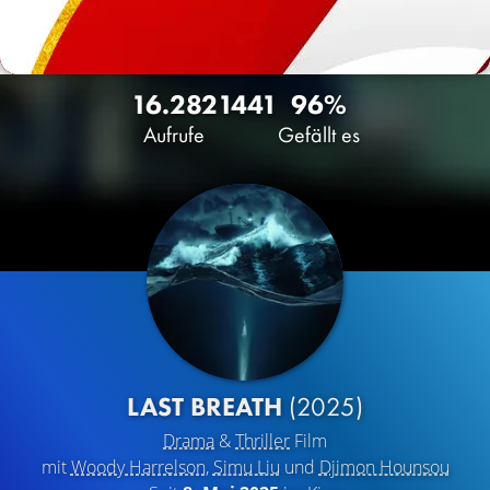
16.282
14
41
96%
Aufrufe
Gefällt es
LAST BREATH
(2025)
Drama
&
Thriller
Film
mit
Woody Harrelson
,
Simu Liu
und
Djimon Hounsou