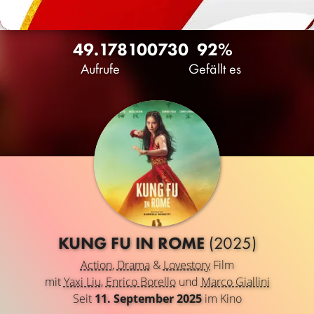
49.178
100
730
92%
Aufrufe
Gefällt es
KUNG FU IN ROME
(2025)
Action
,
Drama
&
Lovestory
Film
mit
Yaxi Liu
,
Enrico Borello
und
Marco Giallini
Seit
11. September 2025
im Kino