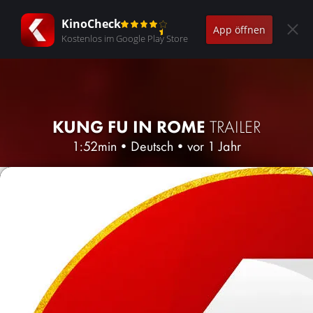
KinoCheck
App öffnen
Kostenlos im Google Play Store
KUNG FU IN ROME
TRAILER
1:52min
•
Deutsch
•
vor 1 Jahr