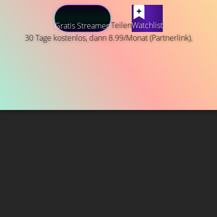
Teilen
Watchlist
Gratis Streamen
30 Tage kostenlos, dann 8.99/Monat (Partnerlink).