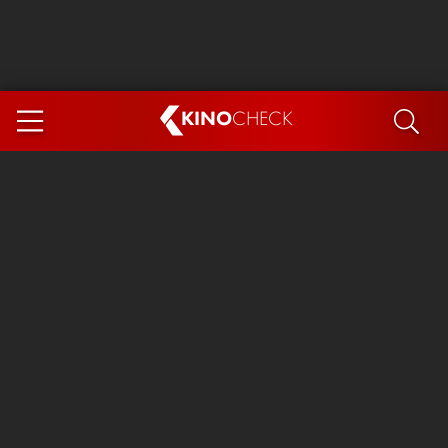
KINO
CHECK
App
DEMNÄCHST IM KINO
Steckerlfischfiasko
The Invite
Ice Cream Man
Das Ende der Sterne
Exit 8
You, Me & Italy