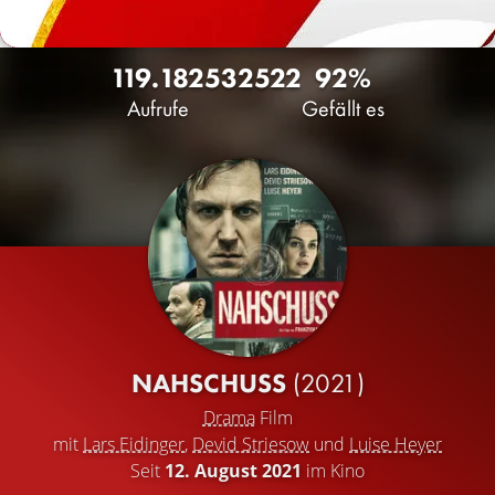
119.182
53
2522
92%
Aufrufe
Gefällt es
NAHSCHUSS
(2021)
Drama
Film
mit
Lars Eidinger
,
Devid Striesow
und
Luise Heyer
Seit
12. August 2021
im Kino