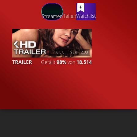
LATEST CONTENT
Teilen
Watchlist
Streamen
18.5K
98%
2:03
TRAILER
Gefällt
98%
von
18.514