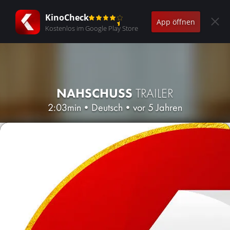
KinoCheck
App öffnen
Kostenlos im Google Play Store
NAHSCHUSS
TRAILER
2:03min
•
Deutsch
•
vor 5 Jahren