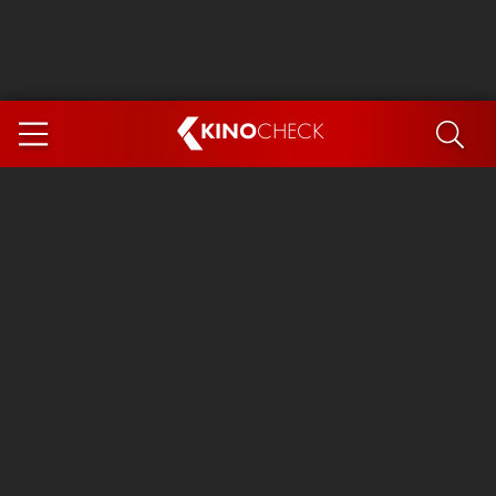
KINO
CHECK
App
DEMNÄCHST IM KINO
Steckerlfischfiasko
Ice Cream Man
Das Ende der Sterne
Exit 8
You, Me & Italy
Marsupilami