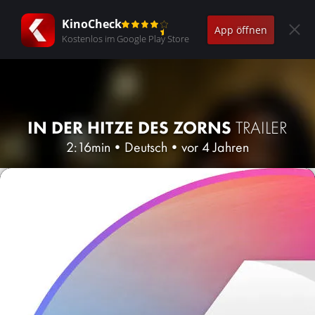
KinoCheck
App öffnen
Kostenlos im Google Play Store
IN DER HITZE DES ZORNS
TRAILER
2:16min
•
Deutsch
•
vor 4 Jahren