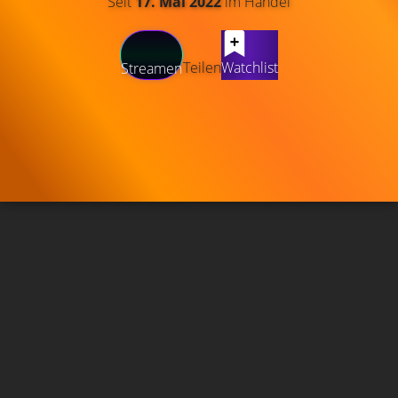
Seit
17. Mai 2022
im Handel
Teilen
Watchlist
Streamen