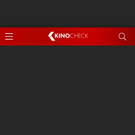
KINO
CHECK
App
DEMNÄCHST IM KINO
Steckerlfischfiasko
Ice Cream Man
Das Ende der Sterne
Exit 8
You, Me & Italy
Marsupilami