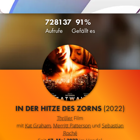
7281
37
91%
Aufrufe
Gefällt es
IN DER HITZE DES ZORNS
(2022)
Thriller
Film
mit
Kat Graham
,
Merritt Patterson
und
Sebastian
Roché