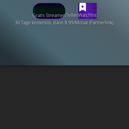
Teilen
Watchlist
Gratis Streamen
30 Tage kostenlos, dann 8.99/Monat (Partnerlink).