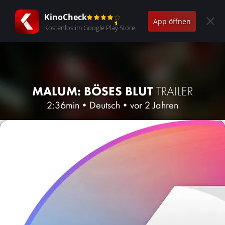
KinoCheck
App öffnen
Kostenlos im Google Play Store
MALUM: BÖSES BLUT
TRAILER
2:36min
•
Deutsch
•
vor 2 Jahren