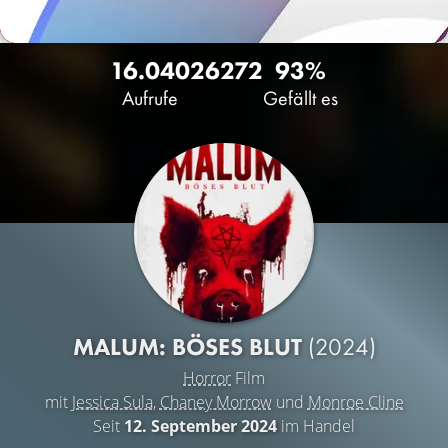
16.040
26
272
93%
Aufrufe
Gefällt es
MALUM: BÖSES BLUT
(2024)
Horror
Film
mit
Jessica Sula
,
Chaney Morrow
und
Monroe Cline
Seit
12. September 2024
im Handel