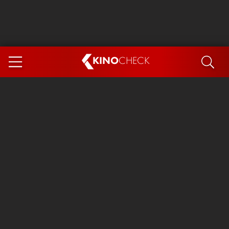
KINO
CHECK
App
DEMNÄCHST IM KINO
Steckerlfischfiasko
The Invite
Ice Cream Man
Das Ende der Sterne
Exit 8
You, Me & Italy