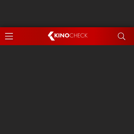
KINO
CHECK
App
DEMNÄCHST IM KINO
Steckerlfischfiasko
The Invite
Ice Cream Man
Das Ende der Sterne
Exit 8
You, Me & Italy