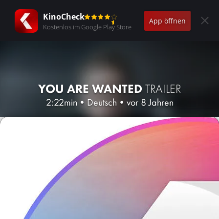
KinoCheck
App öffnen
Kostenlos im Google Play Store
YOU ARE WANTED
TRAILER
2:22min
•
Deutsch
•
vor 8 Jahren