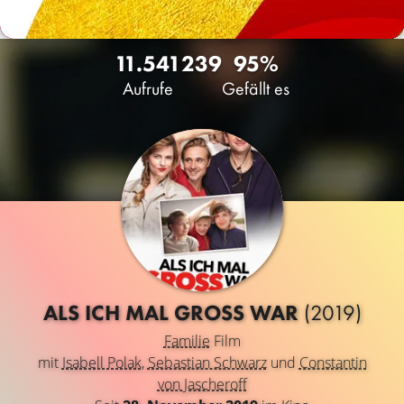
11.541
239
95%
Aufrufe
Gefällt es
ALS ICH MAL GROSS WAR
(2019)
Familie
Film
mit
Isabell Polak
,
Sebastian Schwarz
und
Constantin
von Jascheroff