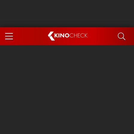
KINO
CHECK
App
DEMNÄCHST IM KINO
Steckerlfischfiasko
Ice Cream Man
Das Ende der Sterne
Exit 8
You, Me & Italy
Marsupilami