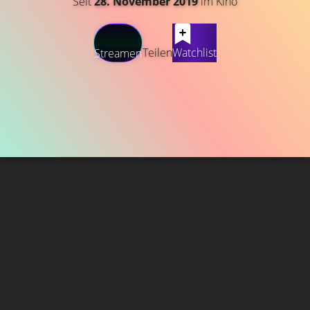
Seit
28. November 2019
im Kino
Teilen
Watchlist
Streamen