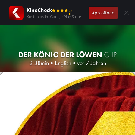
KinoCheck
App öffnen
Kostenlos im Google Play Store
DER KÖNIG DER LÖWEN
CLIP
2:38min
•
English
•
vor 7 Jahren