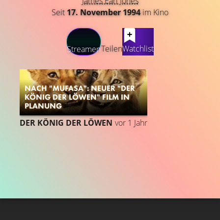
James Earl Jones
Seit
17. November 1994
im Kino
LATEST CONTENT
Teilen
Watchlist
Streamen
NACH "MUFASA": NEUER "DER
KÖNIG DER LÖWEN" FILM IN
PLANUNG
DER KÖNIG DER LÖWEN
vor 1 Jahr