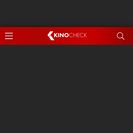
KINO
CHECK
App
DEMNÄCHST IM KINO
Steckerlfischfiasko
Ice Cream Man
Das Ende der Sterne
Exit 8
You, Me & Italy
Marsupilami