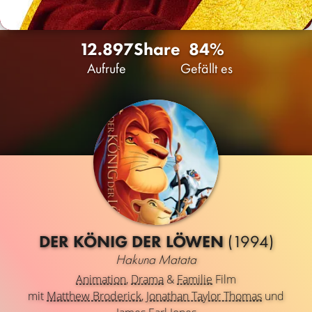
12.897
Share
84%
Aufrufe
Gefällt es
DER KÖNIG DER LÖWEN
(1994)
Hakuna Matata
Animation
,
Drama
&
Familie
Film
mit
Matthew Broderick
,
Jonathan Taylor Thomas
und