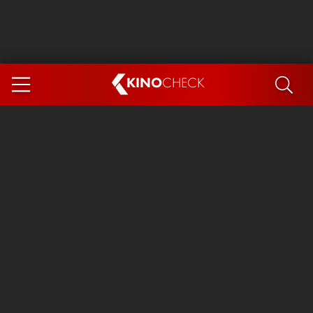
KINO
CHECK
App
DEMNÄCHST IM KINO
Steckerlfischfiasko
Ice Cream Man
Das Ende der Sterne
Exit 8
You, Me & Italy
Marsupilami