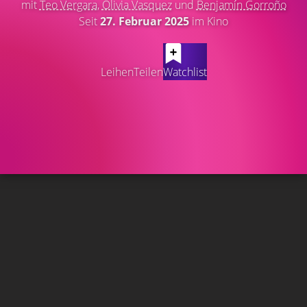
mit
Teo Vergara
,
Olivia Vasquez
und
Benjamín Gorroño
Seit
27. Februar 2025
im Kino
Leihen
Teilen
Watchlist