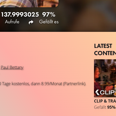
137.999
3025
97%
Aufrufe
Gefällt es
LATEST
CONTE
d
Paul Bettany
0 Tage kostenlos, dann 8.99/Monat (Partnerlink).
CLIP & TRA
Gefällt
95%