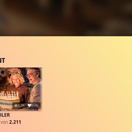
NT
2.2K
95%
3:59
ILER
von
2.211