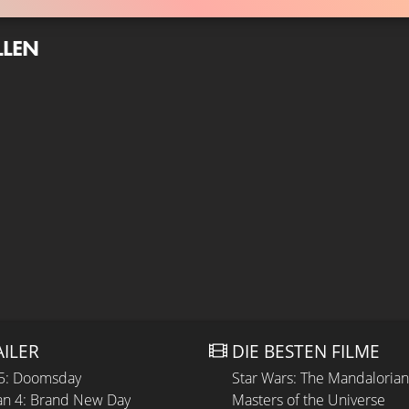
LLEN
AILER
DIE BESTEN FILME
 5: Doomsday
Star Wars: The Mandaloria
n 4: Brand New Day
Masters of the Universe