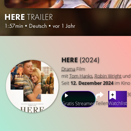
HERE
TRAILER
1:57min
•
Deutsch
•
vor 1 Jahr
HERE
(2024)
Drama
Film
mit
Tom Hanks
,
Robin Wright
un
Seit
12. Dezember 2024
im Kino
3
Teilen
Watchlist
Gratis Streamen