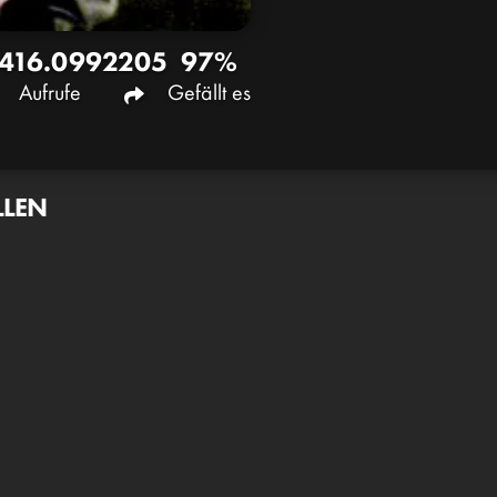
416.099
2205
97%
Aufrufe
Gefällt es
LLEN