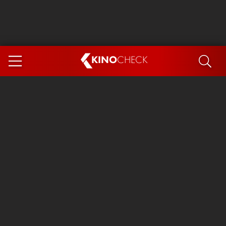
KINO
CHECK
App
DEMNÄCHST IM KINO
Steckerlfischfiasko
The Invite
Ice Cream Man
Das Ende der Sterne
Exit 8
You, Me & Italy