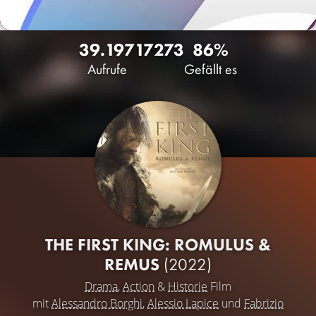
39.197
17
273
86%
Aufrufe
Gefällt es
THE FIRST KING: ROMULUS &
REMUS
(2022)
Drama
,
Action
&
Historie
Film
mit
Alessandro Borghi
,
Alessio Lapice
und
Fabrizio