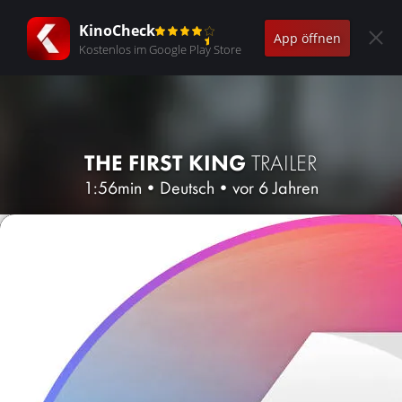
KinoCheck
App öffnen
Kostenlos im Google Play Store
THE FIRST KING
TRAILER
1:56min
•
Deutsch
•
vor 6 Jahren