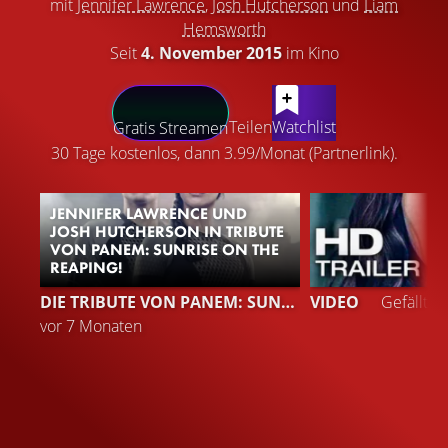
mit
Jennifer Lawrence
,
Josh Hutcherson
und
Liam
Hemsworth
Seit
4. November 2015
im Kino
LATEST CONTENT
Teilen
Watchlist
Gratis Streamen
30 Tage kostenlos, dann 3.99/Monat (Partnerlink).
JENNIFER LAWRENCE UND
JOSH HUTCHERSON IN TRIBUTE
VON PANEM: SUNRISE ON THE
REAPING!
DIE TRIBUTE VON PANEM: SUNRISE ON THE REAPING
VIDEO
Gefällt
9
vor 7 Monaten