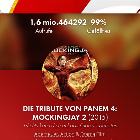
1,6 mio.
464
292
99%
Aufrufe
Gefällt es
DIE TRIBUTE VON PANEM 4:
MOCKINGJAY 2
(2015)
Nichts kann dich auf das Ende vorbereiten
Abenteuer
,
Action
&
Drama
Film