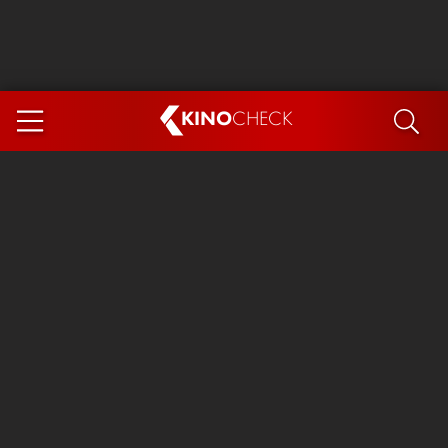
KINO
CHECK
App
DEMNÄCHST IM KINO
Steckerlfischfiasko
Ice Cream Man
Das Ende der Sterne
Exit 8
You, Me & Italy
Marsupilami