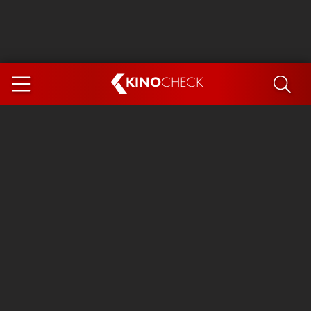
KINO
CHECK
App
DEMNÄCHST IM KINO
Steckerlfischfiasko
Ice Cream Man
Das Ende der Sterne
Exit 8
You, Me & Italy
Marsupilami