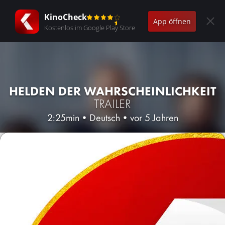
KinoCheck
App öffnen
Kostenlos im Google Play Store
HELDEN DER WAHRSCHEINLICHKEIT
TRAILER
2:25min
•
Deutsch
•
vor 5 Jahren