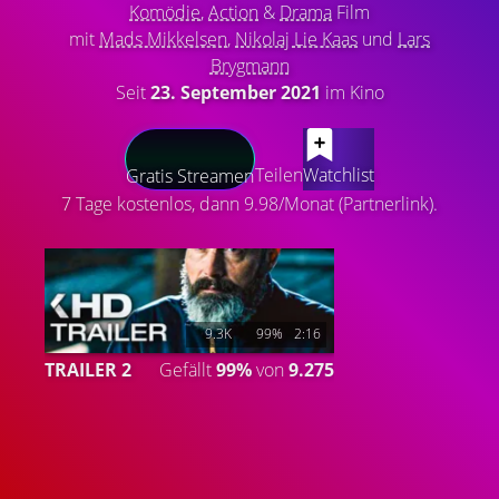
Komödie
,
Action
&
Drama
Film
mit
Mads Mikkelsen
,
Nikolaj Lie Kaas
und
Lars
Brygmann
Seit
23. September 2021
im Kino
LATEST CONTENT
Teilen
Watchlist
Gratis Streamen
7 Tage kostenlos, dann 9.98/Monat (Partnerlink).
9.3K
99%
2:16
TRAILER 2
Gefällt
99%
von
9.275