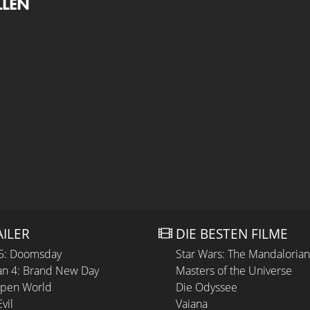
LLEN
AILER
DIE BESTEN FILME
 5: Doomsday
Star Wars: The Mandaloria
n 4: Brand New Day
Masters of the Universe
Open World
Die Odyssee
vil
Vaiana