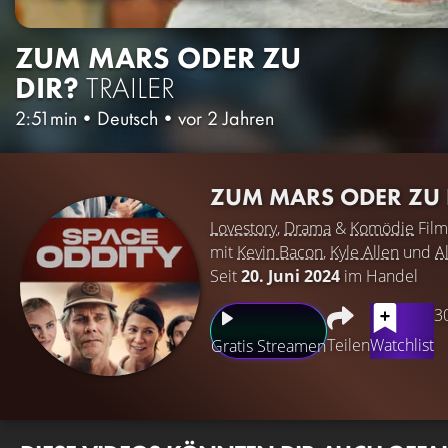
ZUM MARS ODER ZU
DIR?
TRAILER
2:51min
•
Deutsch
•
vor 2 Jahren
ZUM MARS ODER ZU 
Lovestory
,
Drama
&
Komödie
Film
mit
Kevin Bacon
,
Kyle Allen
und
A
Seit
20. Juni 2024
im Handel
3
Teilen
Watchlist
Gratis Streamen