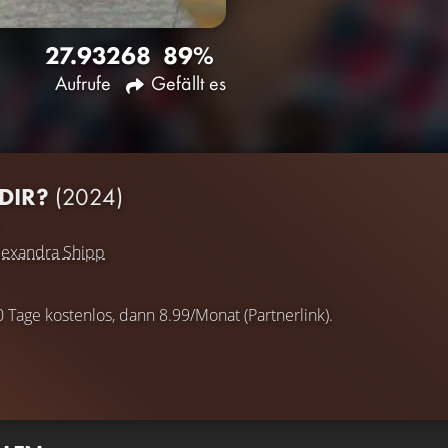
27.932
68
89%
Aufrufe
Gefällt es
DIR?
(2024)
lexandra Shipp
0 Tage kostenlos, dann 8.99/Monat (Partnerlink).