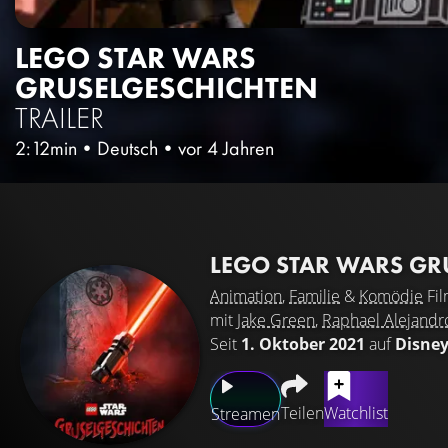
LEGO STAR WARS
GRUSELGESCHICHTEN
TRAILER
2:12min
•
Deutsch
•
vor 4 Jahren
LEGO STAR WARS GR
Animation
,
Familie
&
Komödie
Fi
mit
Jake Green
,
Raphael Alejandr
Seit
1. Oktober 2021
auf
Disne
Teilen
Watchlist
Streamen