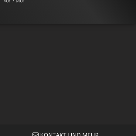
vor 7 Monaten
TRAILER
Gefällt
98%
von
12.193
KONTAKT UND MEHR