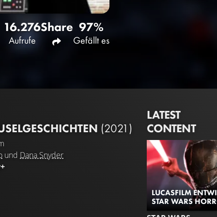
16.276
Share
97%
Aufrufe
Gefällt es
LATEST
CONTENT
USELGESCHICHTEN
(2021)
lm
o
und
Dana Snyder
y+
LUCASFILM ENTWI
STAR WARS HORR