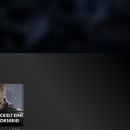
CKELT EINE
ORSERIE!
12.2K
98%
2:12