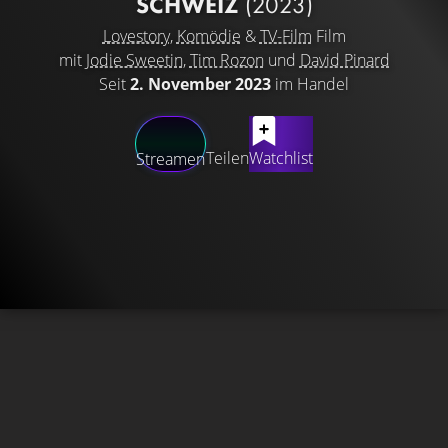
SCHWEIZ
(2023)
Lovestory
,
Komödie
&
TV-Film
Film
mit
Jodie Sweetin
,
Tim Rozon
und
David Pinard
Seit
2. November 2023
im Handel
Teilen
Watchlist
Streamen