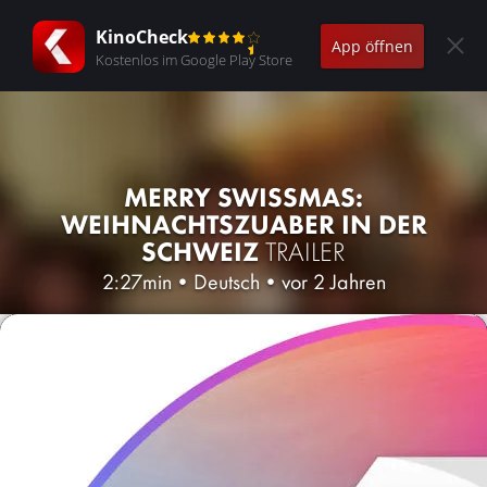
KinoCheck
App öffnen
Kostenlos im Google Play Store
MERRY SWISSMAS:
WEIHNACHTSZUABER IN DER
SCHWEIZ
TRAILER
2:27min
•
Deutsch
•
vor 2 Jahren