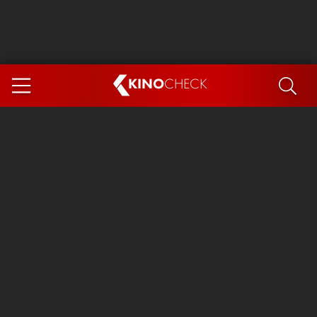
KINO
CHECK
App
DEMNÄCHST IM KINO
Steckerlfischfiasko
Ice Cream Man
Das Ende der Sterne
Exit 8
You, Me & Italy
Marsupilami