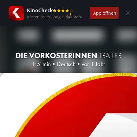
KinoCheck
App öffnen
Kostenlos im Google Play Store
DIE VORKOSTERINNEN
TRAILER
1:51min
•
Deutsch
•
vor 1 Jahr