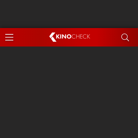
KINO
CHECK
App
DEMNÄCHST IM KINO
Steckerlfischfiasko
Ice Cream Man
Das Ende der Sterne
Exit 8
You, Me & Italy
Marsupilami