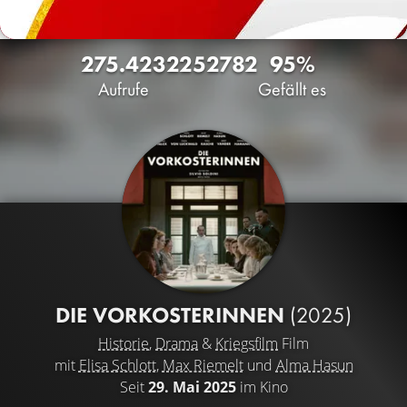
275.423
225
2782
95%
Aufrufe
Gefällt es
DIE VORKOSTERINNEN
(2025)
Historie
,
Drama
&
Kriegsfilm
Film
mit
Elisa Schlott
,
Max Riemelt
und
Alma Hasun
Seit
29. Mai 2025
im Kino