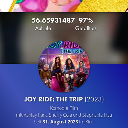
56.659
31
487
97%
Aufrufe
Gefällt es
JOY RIDE: THE TRIP
(2023)
Komödie
Film
mit
Ashley Park
,
Sherry Cola
und
Stephanie Hsu
Seit
31. August 2023
im Kino