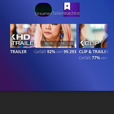
LATEST CONTENT
Teilen
Watchlist
Streamen
99.3K
92%
2:42
TRAILER
Gefällt
92%
von
99.293
CLIP & TRAILER
Gefällt
77%
von
8.