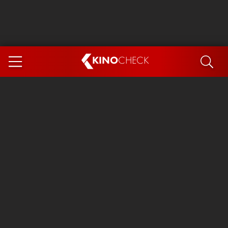
KINO
CHECK
App
DEMNÄCHST IM KINO
Steckerlfischfiasko
The Invite
Ice Cream Man
Das Ende der Sterne
Exit 8
You, Me & Italy