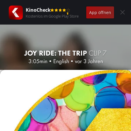
KinoCheck
App öffnen
Kostenlos im Google Play Store
JOY RIDE: THE TRIP
CLIP 7
3:05min
•
English
•
vor 3 Jahren