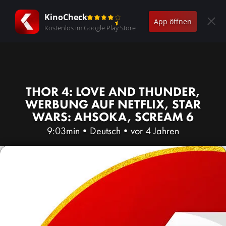
KinoCheck
App öffnen
Kostenlos im Google Play Store
THOR 4: LOVE AND THUNDER,
WERBUNG AUF NETFLIX, STAR
WARS: AHSOKA, SCREAM 6
9:03min
•
Deutsch
•
vor 4 Jahren