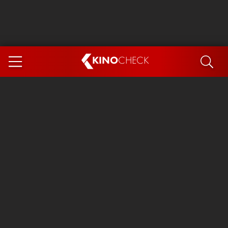
KINO
CHECK
App
DEMNÄCHST IM KINO
Steckerlfischfiasko
Ice Cream Man
Das Ende der Sterne
Exit 8
You, Me & Italy
Marsupilami