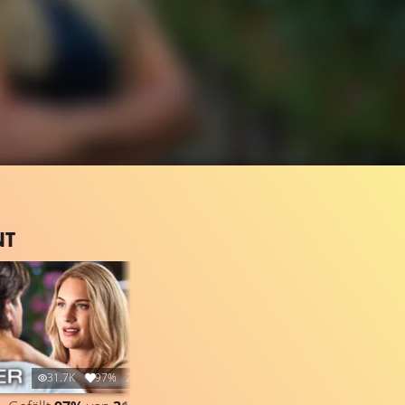
NT
31.7K
97%
2:17
6.5K
93%
2:42