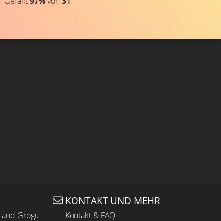
Gefällt
97%
von
31.739
CLIP & TRAILER 3
Gefällt
93%
von
6.459
KONTAKT UND MEHR
n and Grogu
Kontakt & FAQ