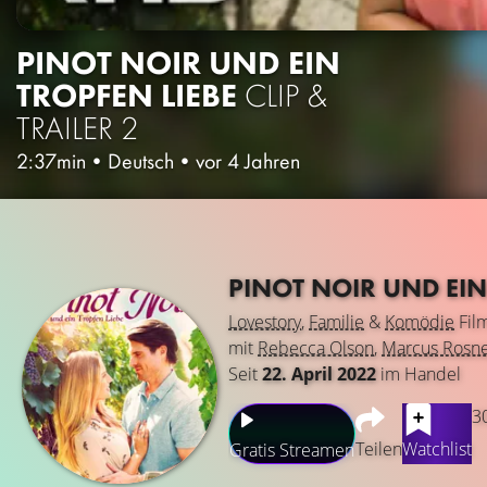
PINOT NOIR UND EIN
TROPFEN LIEBE
CLIP &
TRAILER 2
2:37min
•
Deutsch
•
vor 4 Jahren
PINOT NOIR UND EIN
Lovestory
,
Familie
&
Komödie
Fil
mit
Rebecca Olson
,
Marcus Rosn
Seit
22. April 2022
im Handel
3
Teilen
Watchlist
Gratis Streamen