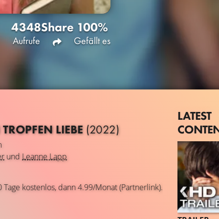
4348
Share
100%
Aufrufe
Gefällt es
LATEST
CONTE
 TROPFEN LIEBE
(2022)
m
er
und
Leanne Lapp
0 Tage kostenlos, dann 4.99/Monat (Partnerlink).