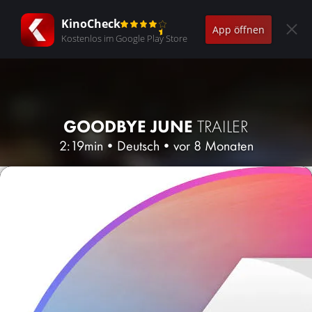
KinoCheck
App öffnen
Kostenlos im Google Play Store
GOODBYE JUNE
TRAILER
2:19min
•
Deutsch
•
vor 8 Monaten