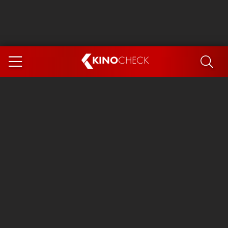
KINO
CHECK
App
DEMNÄCHST IM KINO
Steckerlfischfiasko
Ice Cream Man
Das Ende der Sterne
Exit 8
You, Me & Italy
Marsupilami