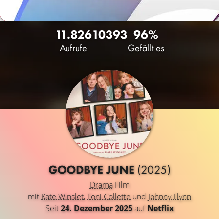
11.826
10
393
96%
Aufrufe
Gefällt es
GOODBYE JUNE
(2025)
Drama
Film
mit
Kate Winslet
,
Toni Collette
und
Johnny Flynn
Seit
24. Dezember 2025
auf
Netflix