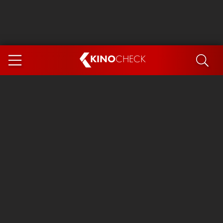
KINO
CHECK
App
DEMNÄCHST IM KINO
Steckerlfischfiasko
Ice Cream Man
Das Ende der Sterne
Exit 8
You, Me & Italy
Marsupilami