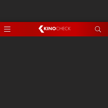
KINO
CHECK
App
DEMNÄCHST IM KINO
Steckerlfischfiasko
Ice Cream Man
Das Ende der Sterne
Exit 8
You, Me & Italy
Marsupilami