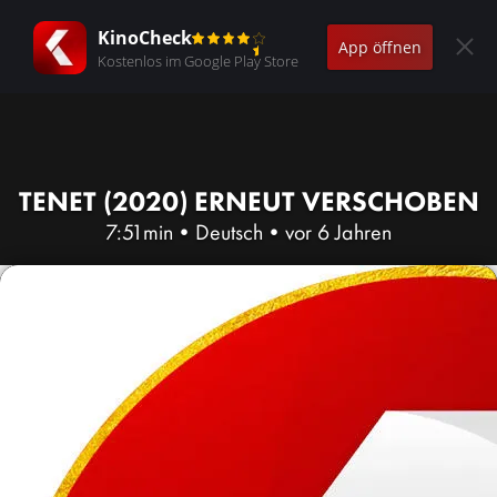
KinoCheck
App öffnen
Kostenlos im Google Play Store
TENET (2020) ERNEUT VERSCHOBEN
7:51min
•
Deutsch
•
vor 6 Jahren