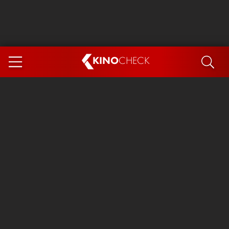
KINO
CHECK
App
DEMNÄCHST IM KINO
Steckerlfischfiasko
Ice Cream Man
Das Ende der Sterne
Exit 8
You, Me & Italy
Marsupilami