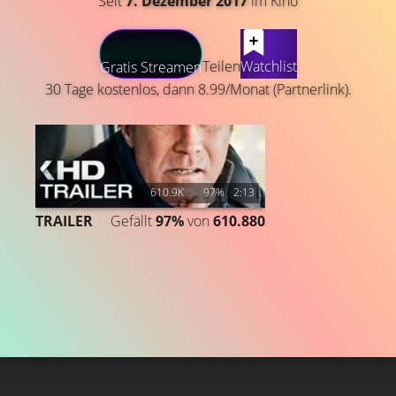
Seit
7. Dezember 2017
im Kino
LATEST CONTENT
Teilen
Watchlist
Gratis Streamen
30 Tage kostenlos, dann 8.99/Monat (Partnerlink).
610.9K
97%
2:13
TRAILER
Gefällt
97%
von
610.880