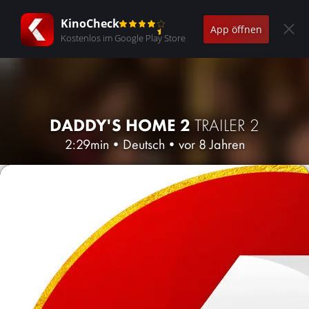
KinoCheck
App öffnen
Kostenlos im Google Play Store
DADDY'S HOME 2
TRAILER 2
2:29min
•
Deutsch
•
vor 8 Jahren