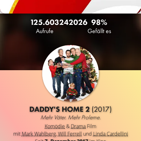
125.603
24
2026
98%
Aufrufe
Gefällt es
DADDY'S HOME 2
(2017)
Mehr Väter. Mehr Proleme.
Komödie
&
Drama
Film
mit
Mark Wahlberg
,
Will Ferrell
und
Linda Cardellini