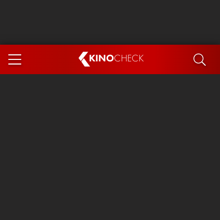
KINO
CHECK
App
DEMNÄCHST IM KINO
Steckerlfischfiasko
Ice Cream Man
Das Ende der Sterne
Exit 8
You, Me & Italy
Marsupilami