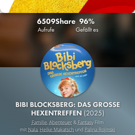
6509
Share
96%
Aufrufe
Gefällt es
BIBI BLOCKSBERG: DAS GROSSE H
EXENTREFFEN
(2025)
Familie
,
Abenteuer
&
Fantasy
Film
mit
Nala
,
Heike Makatsch
und
Palina Rojinski