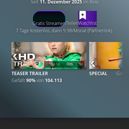
Seit
11. Dezember 2025
im Kino
LATEST CONTENT
Teilen
Watchlist
Gratis Streamen
7 Tage kostenlos, dann 9.98/Monat (Partnerlink).
104.1K
90%
1:30
TEASER TRAILER
SPECIAL
Gefäll
Gefällt
90%
von
104.113