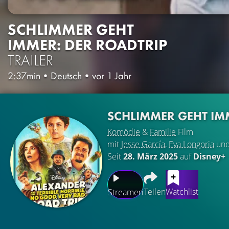
SCHLIMMER GEHT
IMMER: DER ROADTRIP
TRAILER
2:37min
•
Deutsch
•
vor 1 Jahr
SCHLIMMER GEHT IM
Komödie
&
Familie
Film
mit
Jesse García
,
Eva Longoria
un
Seit
28. März 2025
auf
Disney+
Teilen
Watchlist
Streamen