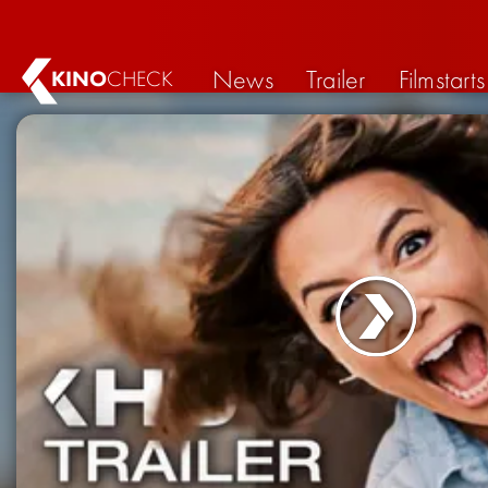
News
Trailer
Filmstarts
KINO
CHECK