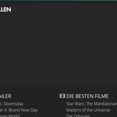
LLEN
AILER
DIE BESTEN FILME
 5: Doomsday
Star Wars: The Mandaloria
n 4: Brand New Day
Masters of the Universe
Open World
Die Odyssee