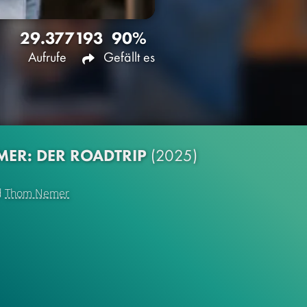
29.377
193
90%
Aufrufe
Gefällt es
MER: DER ROADTRIP
(2025)
d
Thom Nemer