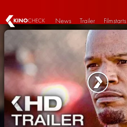
News
Trailer
Filmstarts
KINO
CHECK