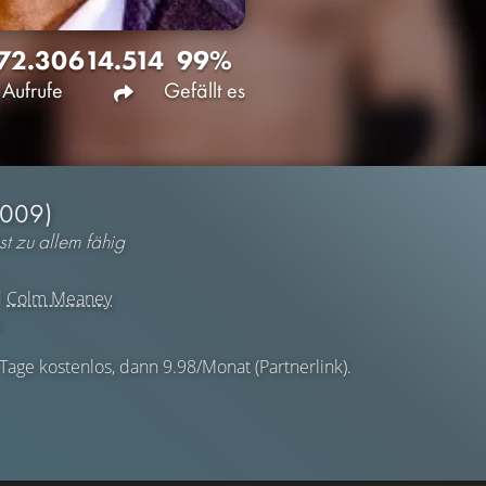
72.306
14.514
99%
Aufrufe
Gefällt es
2009)
st zu allem fähig
d
Colm Meaney
 Tage kostenlos, dann 9.98/Monat (Partnerlink).