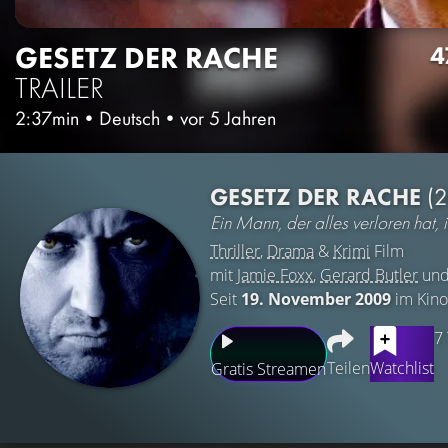
GESETZ DER RACHE
4
TRAILER
2:37min
•
Deutsch
•
vor 5 Jahren
GESETZ DER RACHE
(
Ein Mann, der alles verloren hat, i
Thriller
,
Drama
&
Krimi
Film
mit
Jamie Foxx
,
Gerard Butler
un
Seit
19. November 2009
im Kino
7
Teilen
Watchlist
Gratis Streamen