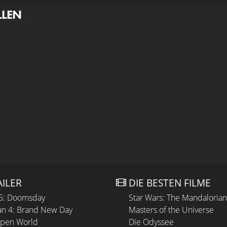
LLEN
AILER
DIE BESTEN FILME
 5: Doomsday
Star Wars: The Mandaloria
n 4: Brand New Day
Masters of the Universe
Open World
Die Odyssee