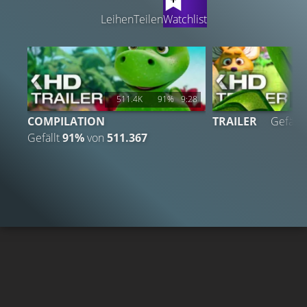
Leihen
Teilen
Watchlist
511.4K
91%
9:28
1
COMPILATION
TRAILER
Gefällt
Gefällt
91%
von
511.367