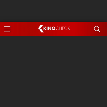
KINO
CHECK
App
DEMNÄCHST IM KINO
Steckerlfischfiasko
Ice Cream Man
Das Ende der Sterne
Exit 8
You, Me & Italy
Marsupilami