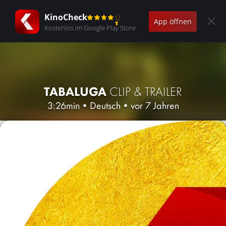
KinoCheck
App öffnen
Kostenlos im Google Play Store
TABALUGA
CLIP & TRAILER
3:26min
•
Deutsch
•
vor 7 Jahren