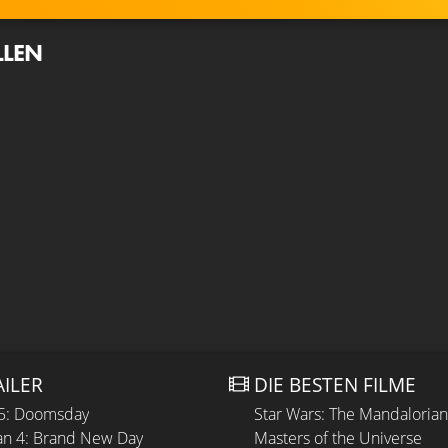
LLEN
AILER
DIE BESTEN FILME
 5: Doomsday
Star Wars: The Mandaloria
n 4: Brand New Day
Masters of the Universe