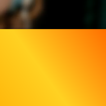
3.1K
91%
11:32
COMPILATION
efällt
91%
von
3.058