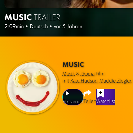
MUSIC
TRAILER
2:09min
•
Deutsch
•
vor 5 Jahren
MUSIC
Musik
&
Drama
Film
mit
Kate Hudson
,
Maddie Ziegler
Teilen
Watchlist
Streamen