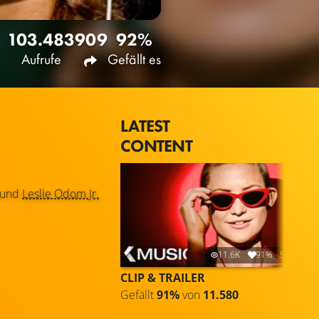
103.483
909
92%
Aufrufe
Gefällt es
LATEST
CONTENT
und
Leslie Odom Jr.
11.6K
91%
5:58
CLIP & TRAILER
Gefällt
91%
von
11.580
G