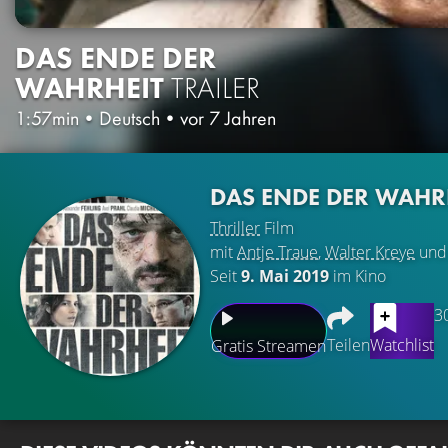
DAS ENDE DER
WAHRHEIT
TRAILER
1:57min
•
Deutsch
•
vor 7 Jahren
DAS ENDE DER WAHR
Thriller
Film
mit
Antje Traue
,
Walter Kreye
un
Seit
9. Mai 2019
im Kino
3
Teilen
Watchlist
Gratis Streamen