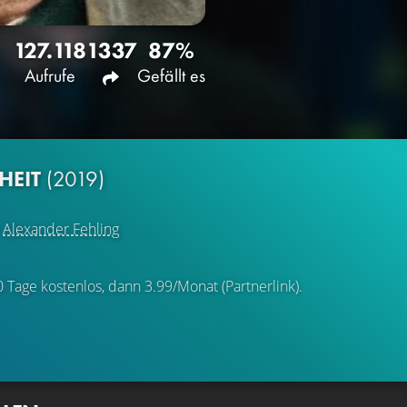
127.118
1337
87%
Aufrufe
Gefällt es
HEIT
(2019)
d
Alexander Fehling
0 Tage kostenlos, dann 3.99/Monat (Partnerlink).