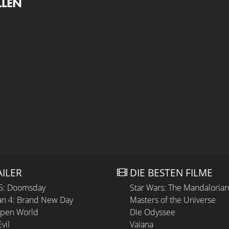
LLEN
AILER
DIE BESTEN FILME
 5: Doomsday
Star Wars: The Mandaloria
n 4: Brand New Day
Masters of the Universe
Open World
Die Odyssee
vil
Vaiana