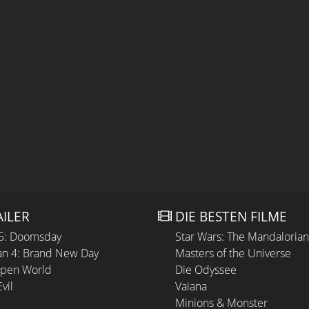
AILER
DIE BESTEN FILME
 5: Doomsday
Star Wars: The Mandaloria
n 4: Brand New Day
Masters of the Universe
Open World
Die Odyssee
vil
Vaiana
Minions & Monster