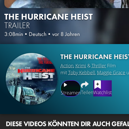
THE HURRICANE HEIST
TRAILER
3:08min
•
Deutsch
•
vor 8 Jahren
THE HURRICANE HEIS
Action
,
Krimi
&
Thriller
Film
mit
Toby Kebbell
,
Maggie Grace
u
Teilen
Watchlist
Streamen
DIESE VIDEOS KÖNNTEN DIR AUCH GEFA