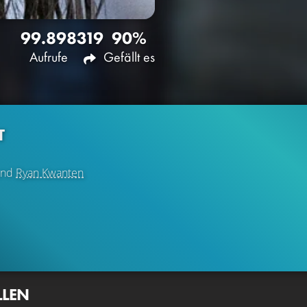
99.898
319
90%
Aufrufe
Gefällt es
T
nd
Ryan Kwanten
LLEN