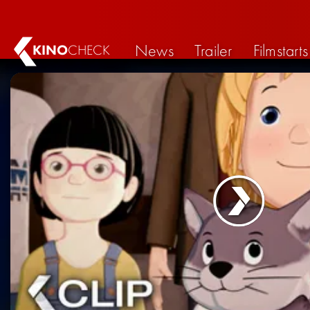
News
Trailer
Filmstarts
KINO
CHECK