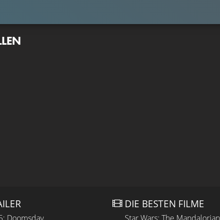
LLEN
AILER
DIE BESTEN FILME
 5: Doomsday
Star Wars: The Mandaloria