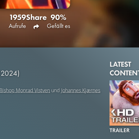
1959
Share
90%
Aufrufe
Gefällt es
LATEST
CONTEN
(2024)
Bishop Monrad Vistven
und
Johannes Kjærnes
TRAILER