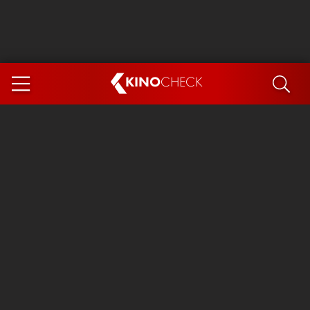
KINO
CHECK
App
DEMNÄCHST IM KINO
Steckerlfischfiasko
The Invite
Ice Cream Man
Das Ende der Sterne
Exit 8
You, Me & Italy