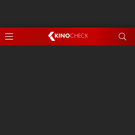
KINO
CHECK
App
DEMNÄCHST IM KINO
Steckerlfischfiasko
Ice Cream Man
Das Ende der Sterne
Exit 8
You, Me & Italy
Marsupilami