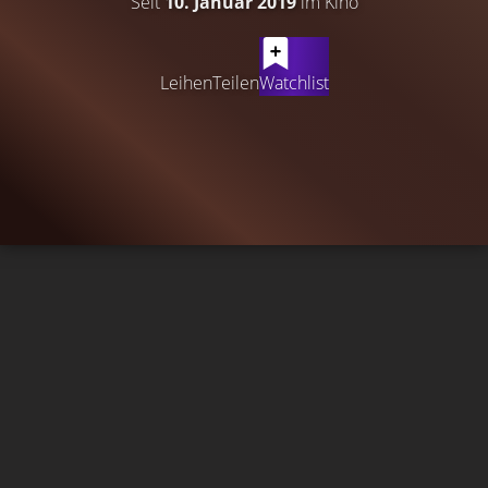
Seit
10. Januar 2019
im Kino
Leihen
Teilen
Watchlist