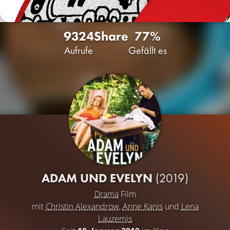
9324
Share
77%
Aufrufe
Gefällt es
ADAM UND EVELYN
(2019)
Drama
Film
mit
Christin Alexandrow
,
Anne Kanis
und
Lena
Lauzemis