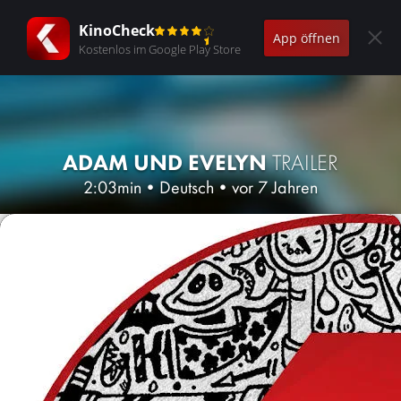
KinoCheck
App öffnen
Kostenlos im Google Play Store
ADAM UND EVELYN
TRAILER
2:03min
•
Deutsch
•
vor 7 Jahren