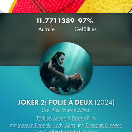
11.771
13
89
97%
Aufrufe
Gefällt es
JOKER 2: FOLIE À DEUX
(2024)
Die Welt ist eine Bühne.
Thriller
,
Action
&
Drama
Film
mit
Joaquin Phoenix
,
Lady Gaga
und
Brendan Gleeson