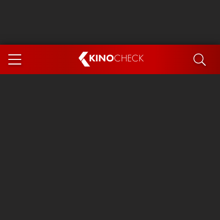
KINO
CHECK
App
DEMNÄCHST IM KINO
Steckerlfischfiasko
Ice Cream Man
Das Ende der Sterne
Exit 8
You, Me & Italy
Marsupilami