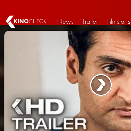
News
Trailer
Filmstarts
KINO
CHECK