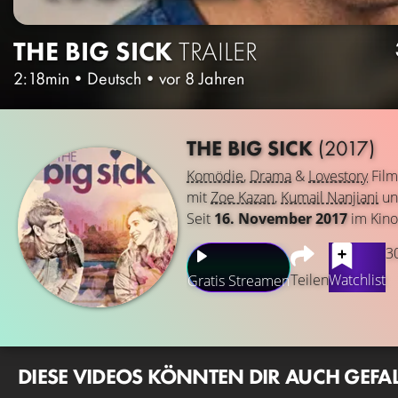
THE BIG SICK
TRAILER
2:18min
•
Deutsch
•
vor 8 Jahren
THE BIG SICK
(2017)
Komödie
,
Drama
&
Lovestory
Film
mit
Zoe Kazan
,
Kumail Nanjiani
u
Seit
16. November 2017
im Kino
3
Teilen
Watchlist
Gratis Streamen
DIESE VIDEOS KÖNNTEN DIR AUCH GEFA