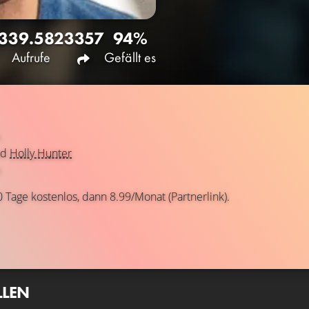
339.582
3357
94%
Aufrufe
Gefällt es
nd
Holly Hunter
0 Tage kostenlos, dann 8.99/Monat (Partnerlink).
LLEN