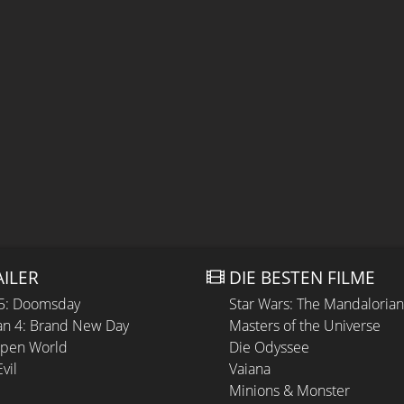
AILER
DIE BESTEN FILME
 5: Doomsday
Star Wars: The Mandaloria
n 4: Brand New Day
Masters of the Universe
Open World
Die Odyssee
vil
Vaiana
Minions & Monster