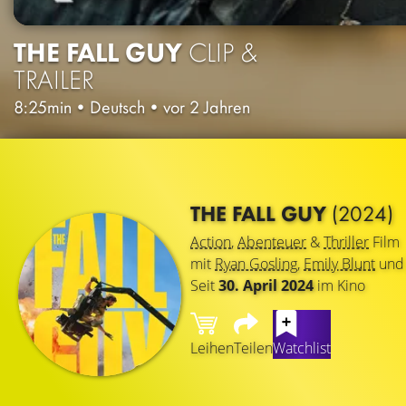
THE FALL GUY
CLIP &
TRAILER
8:25min
•
Deutsch
•
vor 2 Jahren
THE FALL GUY
(2024)
Action
,
Abenteuer
&
Thriller
Film
mit
Ryan Gosling
,
Emily Blunt
un
Seit
30. April 2024
im Kino
Leihen
Teilen
Watchlist