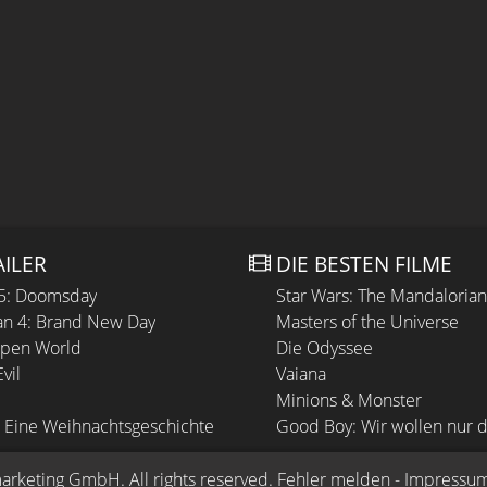
AILER
DIE BESTEN FILME
 5: Doomsday
Star Wars: The Mandaloria
n 4: Brand New Day
Masters of the Universe
Open World
Die Odyssee
vil
Vaiana
Minions & Monster
 Eine Weihnachtsgeschichte
Good Boy: Wir wollen nur d
arketing GmbH
. All rights reserved.
Fehler melden
 - 
Impressu