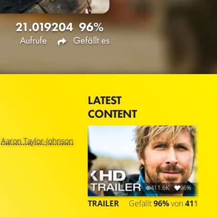
21.019
204
96%
Aufrufe
Gefällt es
LATEST
CONTENT
d
Aaron Taylor-Johnson
411.6K
96%
3:30
TRAILER
Gefällt
96%
von
411.573