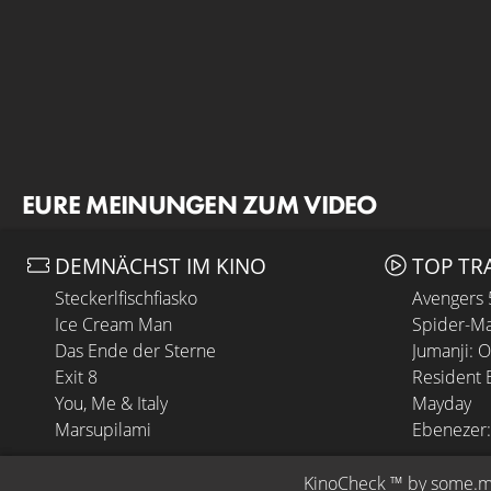
EURE MEINUNGEN ZUM VIDEO
DEMNÄCHST IM KINO
TOP TR
Steckerlfischfiasko
Avengers
Ice Cream Man
Spider-Ma
Das Ende der Sterne
Jumanji: 
Exit 8
Resident E
You, Me & Italy
Mayday
Marsupilami
Ebenezer:
KinoCheck
 ™ by 
some.m