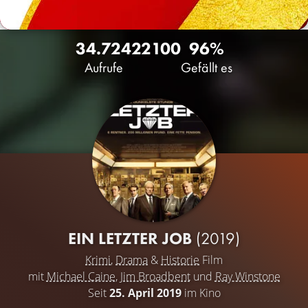
34.724
22
100
96%
Aufrufe
Gefällt es
EIN LETZTER JOB
(2019)
Krimi
,
Drama
&
Historie
Film
mit
Michael Caine
,
Jim Broadbent
und
Ray Winstone
Seit
25. April 2019
im Kino