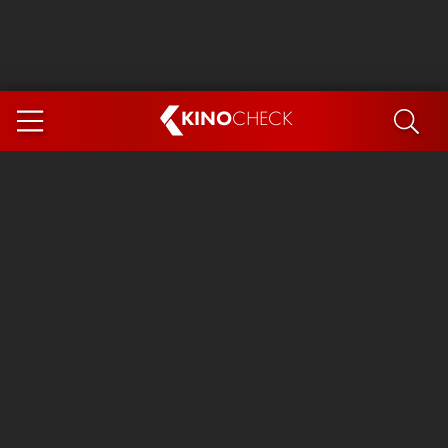
KINO
CHECK
App
DEMNÄCHST IM KINO
Steckerlfischfiasko
Ice Cream Man
Das Ende der Sterne
Exit 8
You, Me & Italy
Marsupilami