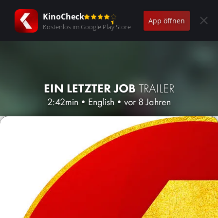
KinoCheck
App öffnen
Kostenlos im Google Play Store
EIN LETZTER JOB
TRAILER
2:42min
•
English
•
vor 8 Jahren