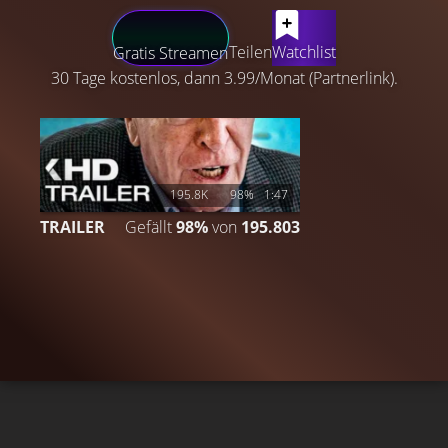
LATEST CONTENT
Teilen
Watchlist
Gratis Streamen
30 Tage kostenlos, dann 3.99/Monat (Partnerlink).
195.8K
98%
1:47
TRAILER
Gefällt
98%
von
195.803