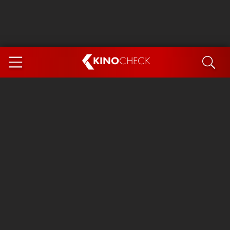
KINO
CHECK
App
DEMNÄCHST IM KINO
Steckerlfischfiasko
Ice Cream Man
Das Ende der Sterne
Exit 8
You, Me & Italy
Marsupilami