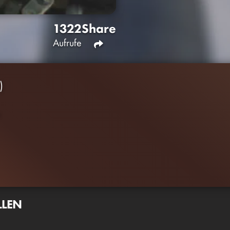
1322
Share
Aufrufe
)
LLEN