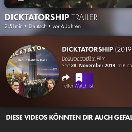
DICKTATORSHIP
TRAILER
2:51min
•
Deutsch
•
vor 6 Jahren
DICKTATORSHIP
(2019
Dokumentarfilm
Film
Seit
28. November 2019
im Kino
Teilen
Watchlist
DIESE VIDEOS KÖNNTEN DIR AUCH GEFA