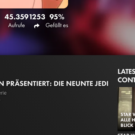
45.359
1253
95%
Aufrufe
Gefällt es
LATE
CONT
 PRÄSENTIERT: DIE NEUNTE JEDI
rie
+
STAR 
ALLE 
BLICK