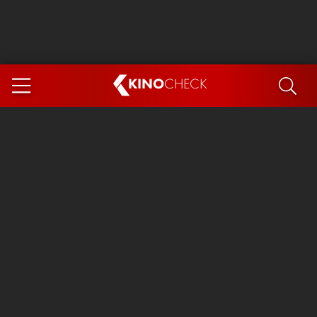
KINO
CHECK
App
DEMNÄCHST IM KINO
Steckerlfischfiasko
Ice Cream Man
Das Ende der Sterne
Exit 8
You, Me & Italy
Marsupilami