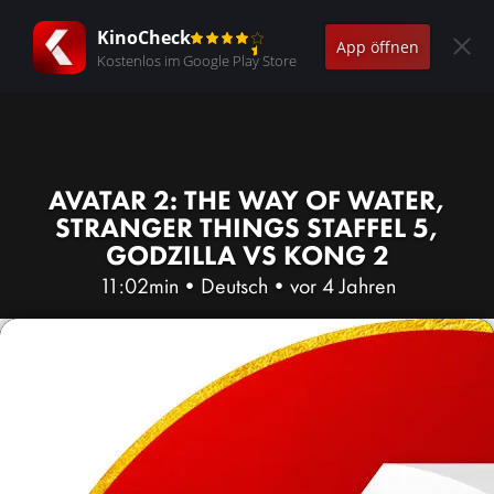
KinoCheck
App öffnen
Kostenlos im Google Play Store
AVATAR 2: THE WAY OF WATER,
STRANGER THINGS STAFFEL 5,
GODZILLA VS KONG 2
11:02min
•
Deutsch
•
vor 4 Jahren