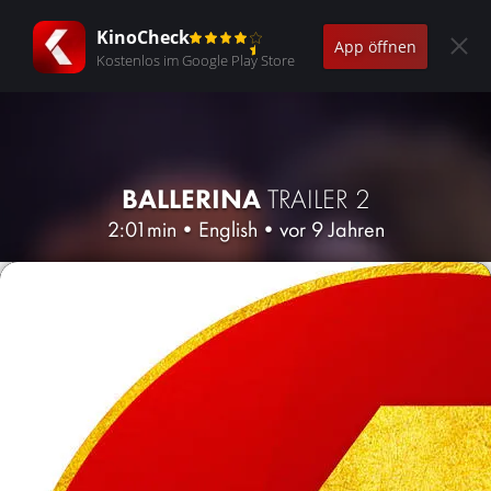
KinoCheck
App öffnen
Kostenlos im Google Play Store
BALLERINA
TRAILER 2
2:01min
•
English
•
vor 9 Jahren