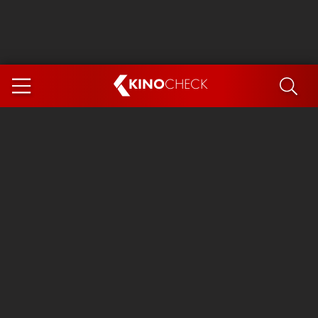
KINO
CHECK
App
DEMNÄCHST IM KINO
Steckerlfischfiasko
The Invite
Ice Cream Man
Das Ende der Sterne
Exit 8
You, Me & Italy