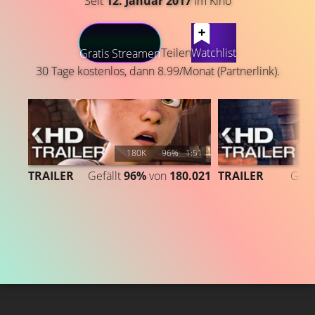
Seit
12. Januar 2017
im Kino
LATEST CONTENT
Teilen
Watchlist
Gratis Streamen
30 Tage kostenlos, dann 8.99/Monat (Partnerlink).
180K
96%
1:51
TRAILER
Gefällt
96%
von
180.021
TRAILER
Gefä