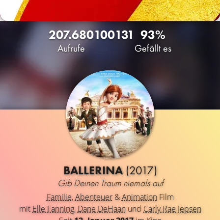
207.680
100
131
93%
Aufrufe
Gefällt es
BALLERINA
(2017)
Gib Deinen Traum niemals auf
Familie
,
Abenteuer
&
Animation
Film
mit
Elle Fanning
,
Dane DeHaan
und
Carly Rae Jepsen