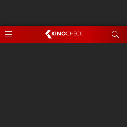
KINO
CHECK
App
DEMNÄCHST IM KINO
Steckerlfischfiasko
Ice Cream Man
Das Ende der Sterne
Exit 8
You, Me & Italy
Marsupilami