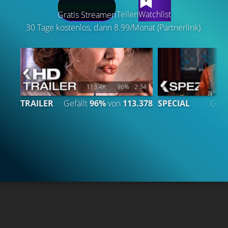
LATEST CONTENT
Teilen
Watchlist
Gratis Streamen
30 Tage kostenlos, dann 8.99/Monat (Partnerlink).
113.4K
96%
2:34
TRAILER
Gefällt
96%
von
113.378
SPECIAL
Gefä