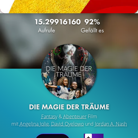
15.299
16
160
92%
Aufrufe
Gefällt es
DIE MAGIE DER TRÄUME
Fantasy
&
Abenteuer
Film
mit
Angelina Jolie
,
David Oyelowo
und
Jordan A. Nash