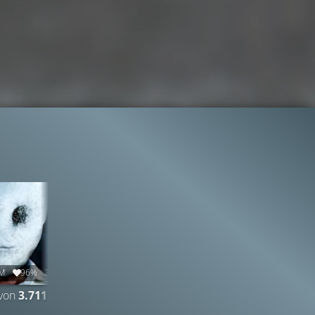
7M
96%
2:35
98.2K
98%
2:43
von
3.711.836
TRAILER 2
Gefällt
98%
von
98.215