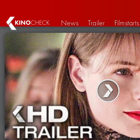
News
Trailer
Filmstarts
KINO
CHECK