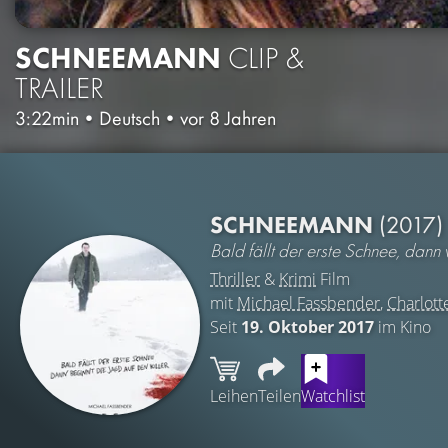
SCHNEEMANN
CLIP &
TRAILER
3:22min
•
Deutsch
•
vor 8 Jahren
SCHNEEMANN
(2017)
Bald fällt der erste Schnee, dann 
Thriller
&
Krimi
Film
mit
Michael Fassbender
,
Charlott
Seit
19. Oktober 2017
im Kino
Leihen
Teilen
Watchlist