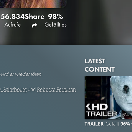
56.834
Share
98%
Aufrufe
Gefällt es
LATEST
CONTENT
wird er wieder töten
e Gainsbourg
und
Rebecca Ferguson
3.
TRAILER
Gefällt
96%