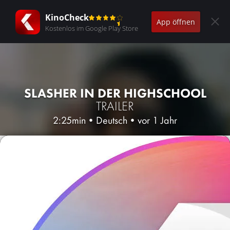
KinoCheck
App öffnen
Kostenlos im Google Play Store
SLASHER IN DER HIGHSCHOOL
TRAILER
2:25min
•
Deutsch
•
vor 1 Jahr