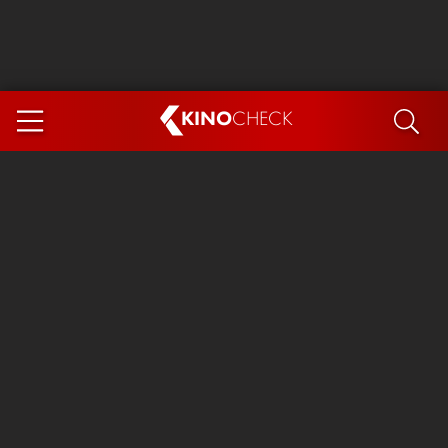
KINO
CHECK
App
DEMNÄCHST IM KINO
Steckerlfischfiasko
The Invite
Ice Cream Man
Das Ende der Sterne
Exit 8
You, Me & Italy