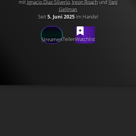
mit
Ignacio Diaz-Silverio
,
Ireon Roach
und
Yani
Gellman
Seit
5. Juni 2025
im Handel
Teilen
Watchlist
Streamen